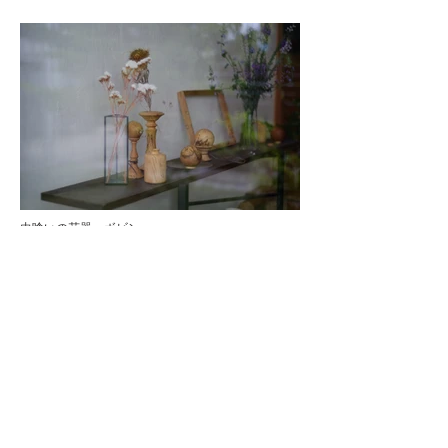
虫喰いの花器 ボビン
ー
昔の木製ボビンをモチーフとした花器です。
無垢のナラ材を旋盤加工で削り出して成形しているた
め、1つ1つがとても個性豊かな表情をしています。
小さなガラス管が付属しているので、生花を生けること
もできます。